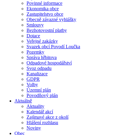
Povinné informace
Ekonomika obce
Zastupitelstvo obce
Obecně závazné vyhlášky
Smlouvy
Bezhotovostní platby
Dotace
Veřejné zakázky
Svazek obcí Povodí Loučka
Pozemky
Správa hřbitova
Odpadové hospodářství
Svoz odpadu
Kanalizace
GDPR
Volby
Územní plán
Povodňový plán
Aktuálně
Aktuality
Kalendář akcí
Zajímavé akce z okolí
Hlášení rozhlasu
Noviny
Obec