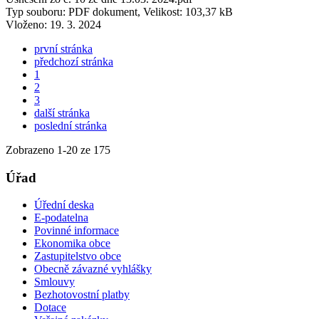
Typ souboru: PDF dokument, Velikost: 103,37 kB
Vloženo:
19. 3. 2024
první stránka
předchozí stránka
1
2
3
další stránka
poslední stránka
Zobrazeno
1
-
20
ze 175
Úřad
Úřední deska
E-podatelna
Povinné informace
Ekonomika obce
Zastupitelstvo obce
Obecně závazné vyhlášky
Smlouvy
Bezhotovostní platby
Dotace