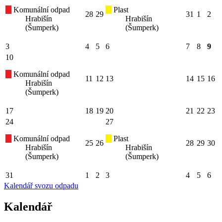
Komunální odpad
Plast
28
29
31
1
2
Hrabišín
Hrabišín
(Šumperk)
(Šumperk)
3
4
5
6
7
8
9
10
Komunální odpad
11
12
13
14
15
16
Hrabišín
(Šumperk)
17
18
19
20
21
22
23
24
27
Komunální odpad
Plast
25
26
28
29
30
Hrabišín
Hrabišín
(Šumperk)
(Šumperk)
31
1
2
3
4
5
6
Kalendář svozu odpadu
Kalendář