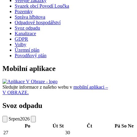
Veřejné zakázky
Svazek obcí Povodí Loučka
Pozemky
Správa hřbitova
Odpadové hospodářství
Svoz odpadu
Kanalizace
GDPR
Volby
Územní plán
Povodňový plán
Mobilní aplikace
Sledujte informace z našeho webu v
mobilní aplikaci –
V OBRAZE.
Svoz odpadu
Srpen
2026
Po
Út
St
Čt
Pá
So
Ne
27
30