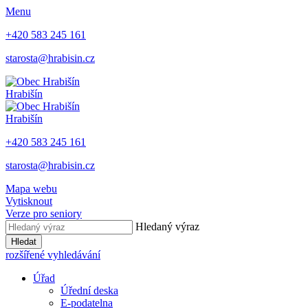
Menu
+420 583 245 161
starosta@hrabisin.cz
Hrabišín
Hrabišín
+420 583 245 161
starosta@hrabisin.cz
Mapa webu
Vytisknout
Verze pro seniory
Hledaný výraz
Hledat
rozšířené vyhledávání
Úřad
Úřední deska
E-podatelna