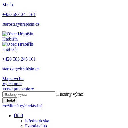
Menu
+420 583 245 161
starosta@hrabisin.cz
Hrabišín
Hrabišín
+420 583 245 161
starosta@hrabisin.cz
Mapa webu
Vytisknout
Verze pro seniory
Hledaný výraz
Hledat
rozšířené vyhledávání
Úřad
Úřední deska
E-podatelna