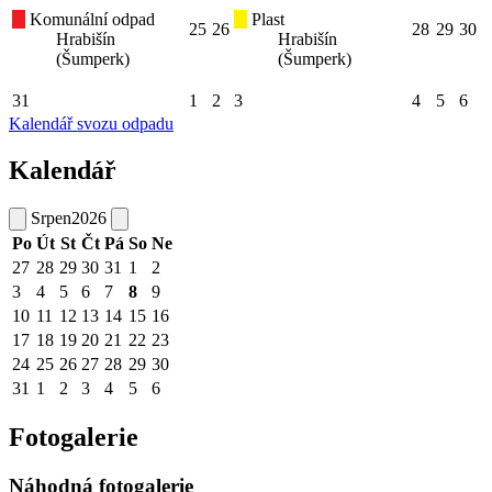
Komunální odpad
Plast
25
26
28
29
30
Hrabišín
Hrabišín
(Šumperk)
(Šumperk)
31
1
2
3
4
5
6
Kalendář svozu odpadu
Kalendář
Srpen
2026
Po
Út
St
Čt
Pá
So
Ne
27
28
29
30
31
1
2
3
4
5
6
7
8
9
10
11
12
13
14
15
16
17
18
19
20
21
22
23
24
25
26
27
28
29
30
31
1
2
3
4
5
6
Fotogalerie
Náhodná fotogalerie