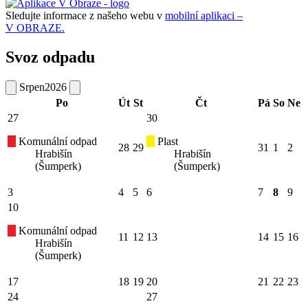
Sledujte informace z našeho webu v
mobilní aplikaci –
V OBRAZE.
Svoz odpadu
Srpen
2026
Po
Út
St
Čt
Pá
So
Ne
27
30
Komunální odpad
Plast
28
29
31
1
2
Hrabišín
Hrabišín
(Šumperk)
(Šumperk)
3
4
5
6
7
8
9
10
Komunální odpad
11
12
13
14
15
16
Hrabišín
(Šumperk)
17
18
19
20
21
22
23
24
27