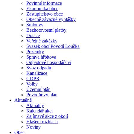
Povinné informace
Ekonomika obce
Zastupitelstvo obce
Obecně závazné vyhlášky
Smlouvy
Bezhotovostní platby
Dotace
Veřejné zakázky
Svazek obcí Povodí Loučka
Pozemky
Správa hřbitova
Odpadové hospodářství
Svoz odpadu
Kanalizace
GDPR
Volby
Územní plán
Povodňový plán
Aktuálně
Aktuality
Kalendář akcí
Zajímavé akce z okolí
Hlášení rozhlasu
Noviny
Obec