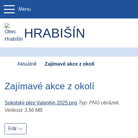
Menu
+420 583 2
starost
HRABIŠÍN
Úvodní stránka
Aktuálně
Zajímavé akce z okolí
Zajímavé akce z okolí
Sokolský ples Valentýn 2025.png
Typ: PNG obrázek,
Velikost: 3.56 MB
Filtr