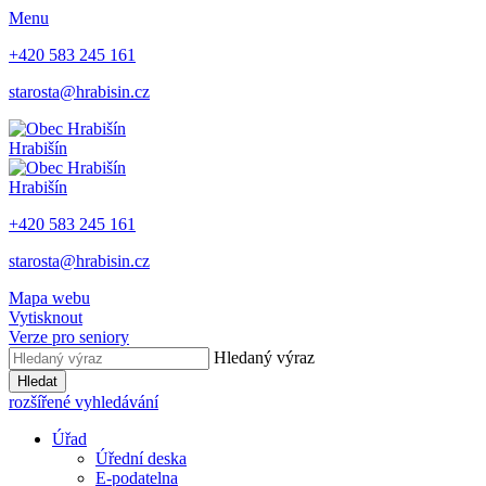
Menu
+420 583 245 161
starosta@hrabisin.cz
Hrabišín
Hrabišín
+420 583 245 161
starosta@hrabisin.cz
Mapa webu
Vytisknout
Verze pro seniory
Hledaný výraz
Hledat
rozšířené vyhledávání
Úřad
Úřední deska
E-podatelna