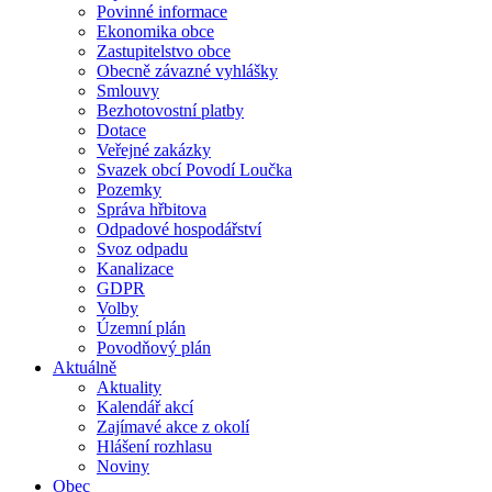
Povinné informace
Ekonomika obce
Zastupitelstvo obce
Obecně závazné vyhlášky
Smlouvy
Bezhotovostní platby
Dotace
Veřejné zakázky
Svazek obcí Povodí Loučka
Pozemky
Správa hřbitova
Odpadové hospodářství
Svoz odpadu
Kanalizace
GDPR
Volby
Územní plán
Povodňový plán
Aktuálně
Aktuality
Kalendář akcí
Zajímavé akce z okolí
Hlášení rozhlasu
Noviny
Obec