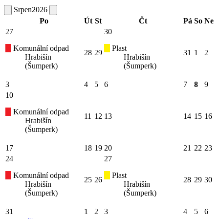
Srpen
2026
Po
Út
St
Čt
Pá
So
Ne
27
30
Komunální odpad
Plast
28
29
31
1
2
Hrabišín
Hrabišín
(Šumperk)
(Šumperk)
3
4
5
6
7
8
9
10
Komunální odpad
11
12
13
14
15
16
Hrabišín
(Šumperk)
17
18
19
20
21
22
23
24
27
Komunální odpad
Plast
25
26
28
29
30
Hrabišín
Hrabišín
(Šumperk)
(Šumperk)
31
1
2
3
4
5
6