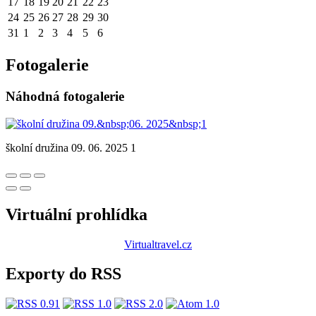
17
18
19
20
21
22
23
24
25
26
27
28
29
30
31
1
2
3
4
5
6
Fotogalerie
Náhodná fotogalerie
školní družina 09. 06. 2025 1
Virtuální prohlídka
Virtualtravel.cz
Exporty do RSS