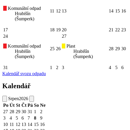
Komunální odpad
11
12
13
14
15
16
Hrabišín
(Šumperk)
17
18
19
20
21
22
23
24
27
Komunální odpad
Plast
25
26
28
29
30
Hrabišín
Hrabišín
(Šumperk)
(Šumperk)
31
1
2
3
4
5
6
Kalendář svozu odpadu
Kalendář
Srpen
2026
Po
Út
St
Čt
Pá
So
Ne
27
28
29
30
31
1
2
3
4
5
6
7
8
9
10
11
12
13
14
15
16