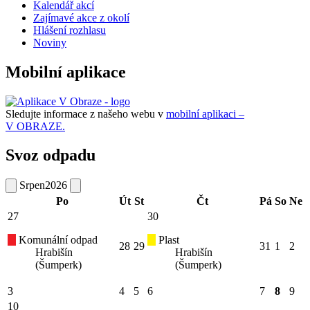
Kalendář akcí
Zajímavé akce z okolí
Hlášení rozhlasu
Noviny
Mobilní aplikace
Sledujte informace z našeho webu v
mobilní aplikaci –
V OBRAZE.
Svoz odpadu
Srpen
2026
Po
Út
St
Čt
Pá
So
Ne
27
30
Komunální odpad
Plast
28
29
31
1
2
Hrabišín
Hrabišín
(Šumperk)
(Šumperk)
3
4
5
6
7
8
9
10