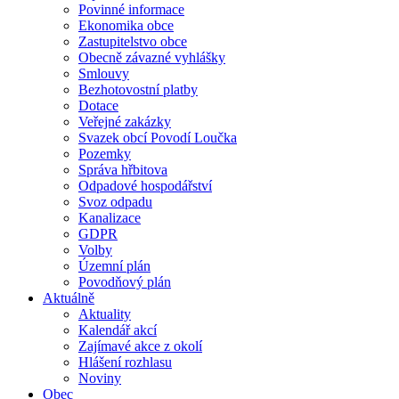
Povinné informace
Ekonomika obce
Zastupitelstvo obce
Obecně závazné vyhlášky
Smlouvy
Bezhotovostní platby
Dotace
Veřejné zakázky
Svazek obcí Povodí Loučka
Pozemky
Správa hřbitova
Odpadové hospodářství
Svoz odpadu
Kanalizace
GDPR
Volby
Územní plán
Povodňový plán
Aktuálně
Aktuality
Kalendář akcí
Zajímavé akce z okolí
Hlášení rozhlasu
Noviny
Obec