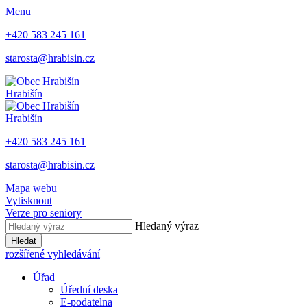
Menu
+420 583 245 161
starosta@hrabisin.cz
Hrabišín
Hrabišín
+420 583 245 161
starosta@hrabisin.cz
Mapa webu
Vytisknout
Verze pro seniory
Hledaný výraz
Hledat
rozšířené vyhledávání
Úřad
Úřední deska
E-podatelna