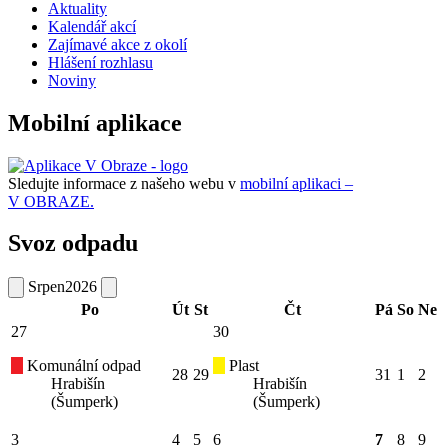
Aktuality
Kalendář akcí
Zajímavé akce z okolí
Hlášení rozhlasu
Noviny
Mobilní aplikace
Sledujte informace z našeho webu v
mobilní aplikaci –
V OBRAZE.
Svoz odpadu
Srpen
2026
Po
Út
St
Čt
Pá
So
Ne
27
30
Komunální odpad
Plast
28
29
31
1
2
Hrabišín
Hrabišín
(Šumperk)
(Šumperk)
3
4
5
6
7
8
9