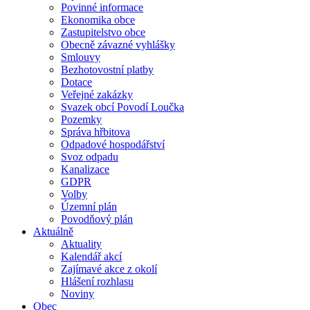
Povinné informace
Ekonomika obce
Zastupitelstvo obce
Obecně závazné vyhlášky
Smlouvy
Bezhotovostní platby
Dotace
Veřejné zakázky
Svazek obcí Povodí Loučka
Pozemky
Správa hřbitova
Odpadové hospodářství
Svoz odpadu
Kanalizace
GDPR
Volby
Územní plán
Povodňový plán
Aktuálně
Aktuality
Kalendář akcí
Zajímavé akce z okolí
Hlášení rozhlasu
Noviny
Obec