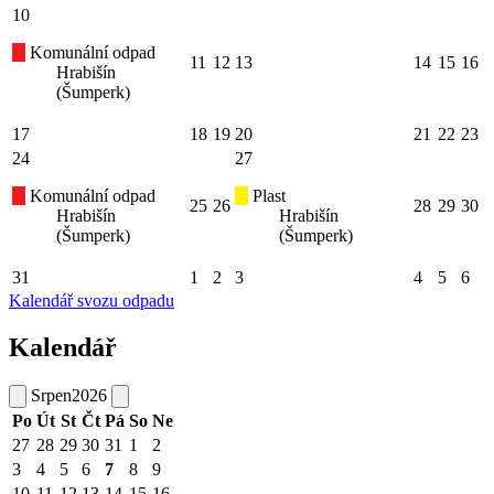
10
Komunální odpad
11
12
13
14
15
16
Hrabišín
(Šumperk)
17
18
19
20
21
22
23
24
27
Komunální odpad
Plast
25
26
28
29
30
Hrabišín
Hrabišín
(Šumperk)
(Šumperk)
31
1
2
3
4
5
6
Kalendář svozu odpadu
Kalendář
Srpen
2026
Po
Út
St
Čt
Pá
So
Ne
27
28
29
30
31
1
2
3
4
5
6
7
8
9
10
11
12
13
14
15
16