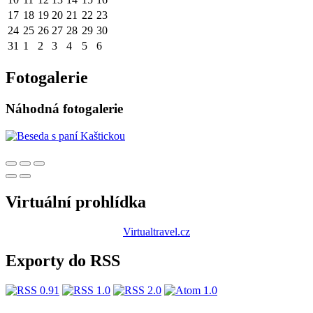
17
18
19
20
21
22
23
24
25
26
27
28
29
30
31
1
2
3
4
5
6
Fotogalerie
Náhodná fotogalerie
Virtuální prohlídka
Virtualtravel.cz
Exporty do RSS