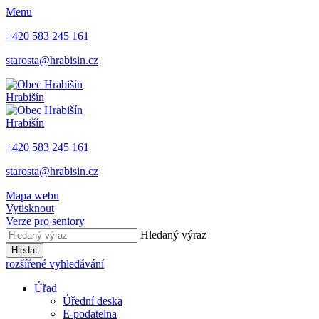
Menu
+420 583 245 161
starosta@hrabisin.cz
Hrabišín
Hrabišín
+420 583 245 161
starosta@hrabisin.cz
Mapa webu
Vytisknout
Verze pro seniory
Hledaný výraz
Hledat
rozšířené vyhledávání
Úřad
Úřední deska
E-podatelna