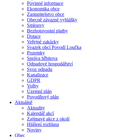
Povinné informace
Ekonomika obce
Zastupitelstvo obce
Obecně závazné vyhlášky
Smlouvy
Bezhotovostní platby
Dotace
Veřejné zakázky
Svazek obcí Povodí Loučka
Pozemky
Správa hřbitova
Odpadové hospodářství
Svoz odpadu
Kanalizace
GDPR
Volby
Územní plán
Povodňový plán
Aktuálně
Aktuality
Kalendář akcí
Zajímavé akce z okolí
Hlášení rozhlasu
Noviny
Obec