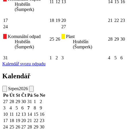
11
12
13
14
15
16
Hrabišín
(Šumperk)
17
18
19
20
21
22
23
24
27
Komunální odpad
Plast
25
26
28
29
30
Hrabišín
Hrabišín
(Šumperk)
(Šumperk)
31
1
2
3
4
5
6
Kalendář svozu odpadu
Kalendář
Srpen
2026
Po
Út
St
Čt
Pá
So
Ne
27
28
29
30
31
1
2
3
4
5
6
7
8
9
10
11
12
13
14
15
16
17
18
19
20
21
22
23
24
25
26
27
28
29
30