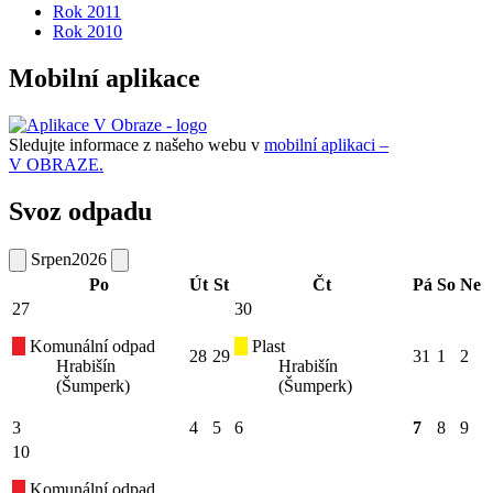
Rok 2011
Rok 2010
Mobilní aplikace
Sledujte informace z našeho webu v
mobilní aplikaci –
V OBRAZE.
Svoz odpadu
Srpen
2026
Po
Út
St
Čt
Pá
So
Ne
27
30
Komunální odpad
Plast
28
29
31
1
2
Hrabišín
Hrabišín
(Šumperk)
(Šumperk)
3
4
5
6
7
8
9
10
Komunální odpad