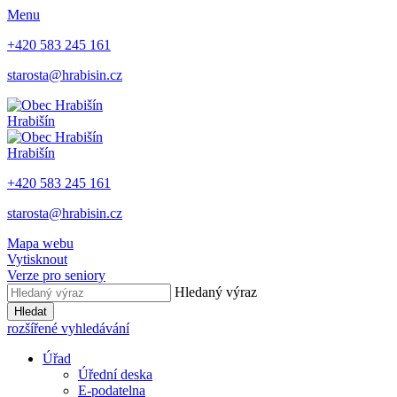
Menu
+420 583 245 161
starosta@hrabisin.cz
Hrabišín
Hrabišín
+420 583 245 161
starosta@hrabisin.cz
Mapa webu
Vytisknout
Verze pro seniory
Hledaný výraz
Hledat
rozšířené vyhledávání
Úřad
Úřední deska
E-podatelna